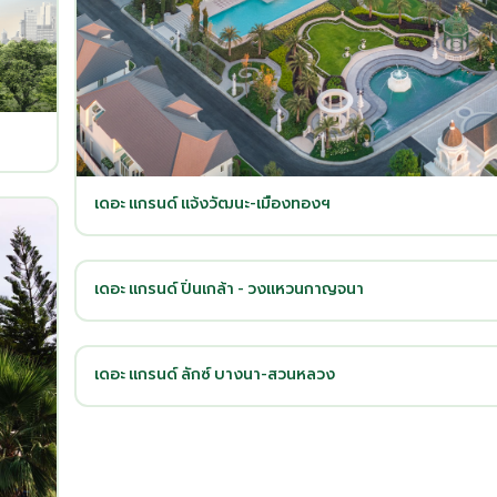
เดอะ แกรนด์ แจ้งวัฒนะ-เมืองทองฯ
เดอะ แกรนด์ ปิ่นเกล้า - วงแหวนกาญจนา
เดอะ แกรนด์ ลักซ์ บางนา-สวนหลวง