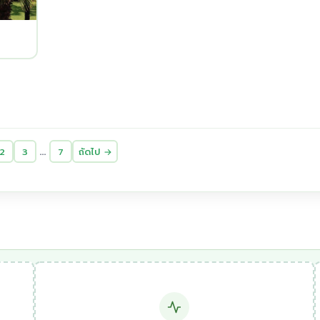
…
2
3
7
ถัดไป →