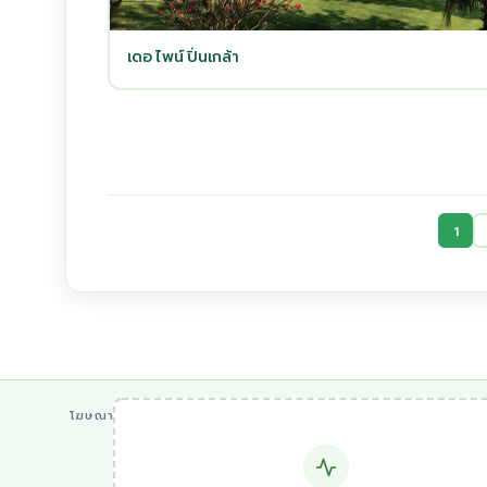
เดอ ไพน์ ปิ่นเกล้า
1
โฆษณา