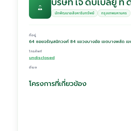
บริษัท เจ ดับเบิ้ลยู ท
นักพัฒนาอสังหาริมทรัพย์
กรุงเทพมหานคร
ที่อยู่
64 ซอยจรัญสนิทวงศ์ 84 แขวงบางอ้อ เขตบางพลัด เ
โทรศัพท์
undisclosed
อีเมล
โครงการที่เกี่ยวข้อง