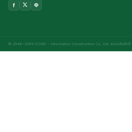
© 2548–2569 iCONS – Information Construction Co., Ltd. สงวนลิขสิทธิ์