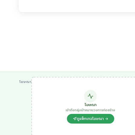
โฆษณา
โฆษณา
เข้าถึงกลุ่มเป้าหมายวงการก่อสร้าง
ดูแพ็กเกจโฆษณา →