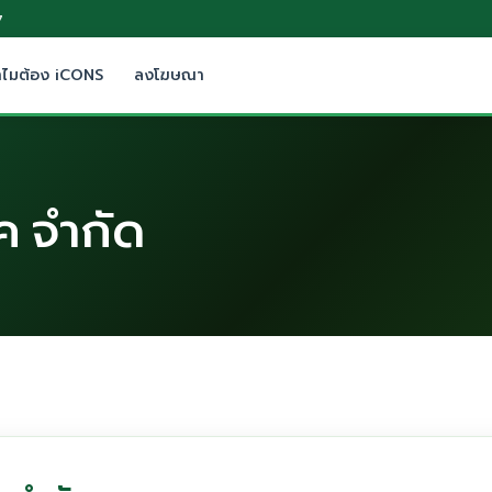
7
ำไมต้อง iCONS
ลงโฆษณา
ค จำกัด