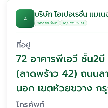
บริษัท โอเปอเรชั่น แมเน
วิศวกรที่ปรึกษา
กรุงเทพมหานคร
ที่อยู่
72 อาคารพีเอวี ชั้น2
(ลาดพร้าว 42) ถนนล
นอก เขตห้วยขวาง กร
โทรศัพท์