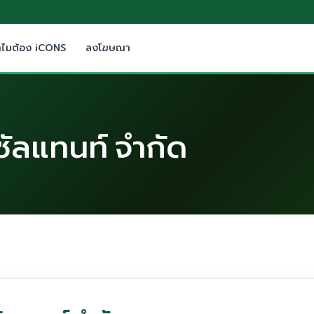
ำไมต้อง iCONS
ลงโฆษณา
ซัลแทนท์ จำกัด