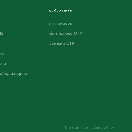
ศูนย์ช่วยเหลือ
S
คำถามพบบ่อย
NS
ตั้งค่ามือถือรับ OTP
วิธีหารหัส OTP
ONS
งาน
ข้อมูลส่วนบุคคล
The true information partner