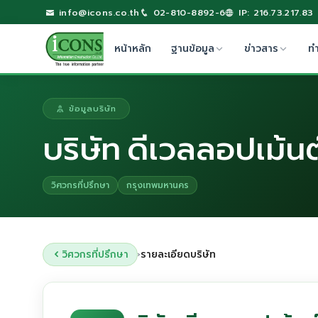
info@icons.co.th
02-810-8892-6
IP: 216.73.217.83
หน้าหลัก
ฐานข้อมูล
ข่าวสาร
ท
ข้อมูลบริษัท
บริษัท ดีเวลลอปเม้น
วิศวกรที่ปรึกษา
กรุงเทพมหานคร
วิศวกรที่ปรึกษา
รายละเอียดบริษัท
›