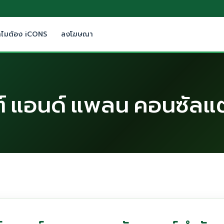
ำไมต้อง iCONS
ลงโฆษณา
ต์ แอนด์ แพลน คอนซัลแ