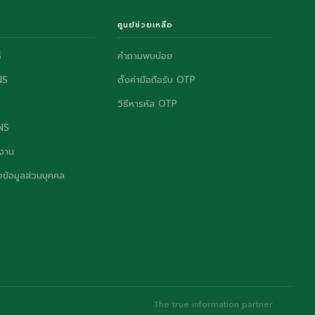
ศูนย์ช่วยเหลือ
S
คำถามพบบ่อย
NS
ตั้งค่ามือถือรับ OTP
วิธีหารหัส OTP
ONS
งาน
ข้อมูลส่วนบุคคล
The true information partner