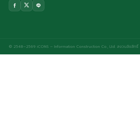
© 2548–2569 iCONS – Information Construction Co., Ltd. สงวนลิขสิทธิ์