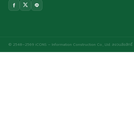
© 2548–2569 iCONS – Information Construction Co., Ltd. สงวนลิขสิทธิ์