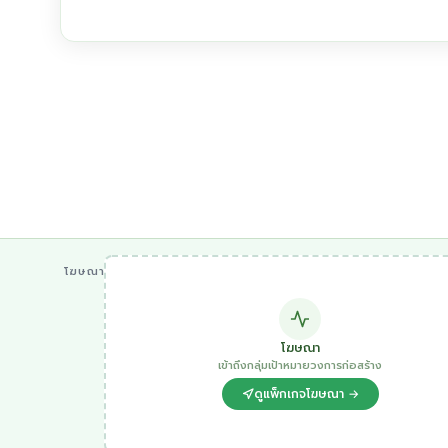
โฆษณา
โฆษณา
เข้าถึงกลุ่มเป้าหมายวงการก่อสร้าง
ดูแพ็กเกจโฆษณา →