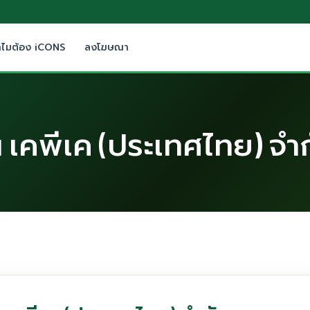
ำไมต้อง iCONS
ลงโฆษณา
 เคพีเค (ประเทศไทย) จำ