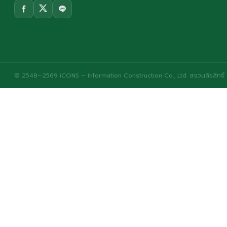
© 2548–2569 iCONS – Information Construction Co., Ltd. สงวนลิขสิทธิ์