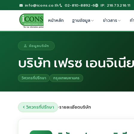
info@icons.co.th
02-810-8892-6
IP: 216.73.216.11
หน้าหลัก
ฐานข้อมูล
ข่าวสาร
ท
ข้อมูลบริษัท
บริษัท เฟรซ เอนจิเนีย
วิศวกรที่ปรึกษา
กรุงเทพมหานคร
วิศวกรที่ปรึกษา
รายละเอียดบริษัท
›