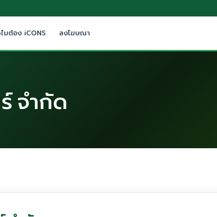
ำไมต้อง iCONS
ลงโฆษณา
ร์ จำกัด