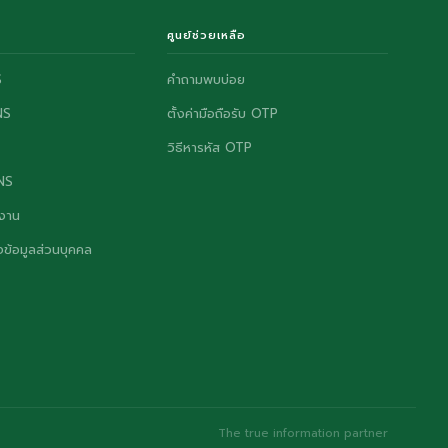
ศูนย์ช่วยเหลือ
S
คำถามพบบ่อย
NS
ตั้งค่ามือถือรับ OTP
วิธีหารหัส OTP
ONS
งาน
ข้อมูลส่วนบุคคล
The true information partner