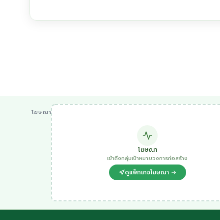
โฆษณา
โฆษณา
เข้าถึงกลุ่มเป้าหมายวงการก่อสร้าง
ดูแพ็กเกจโฆษณา →