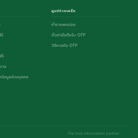
ศูนย์ช่วยเหลือ
S
คำถามพบบ่อย
NS
ตั้งค่ามือถือรับ OTP
วิธีหารหัส OTP
ONS
งาน
ข้อมูลส่วนบุคคล
The true information partner