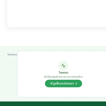
โฆษณา
โฆษณา
เข้าถึงกลุ่มเป้าหมายวงการก่อสร้าง
ดูแพ็กเกจโฆษณา →