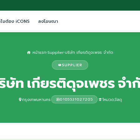
ำไมต้อง iCONS
ลงโฆษณา
หน้าแรก
Supplier
บริษัท เกียรติดุจเพชร จำกัด
›
›
SUPPLIER
ริษัท เกียรติดุจเพชร จำก
กรุงเทพมหานคร
·
·
1หมวดวัสดุ
0105531027205