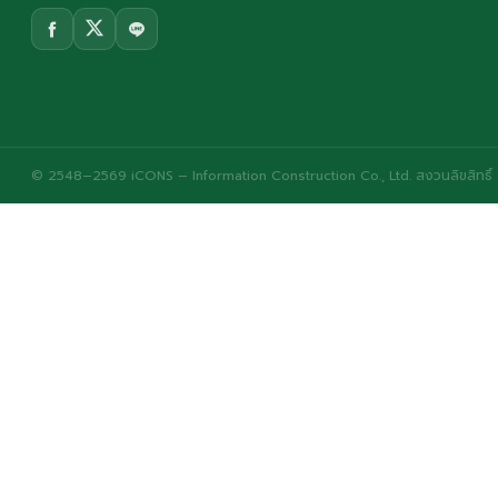
© 2548–2569 iCONS – Information Construction Co., Ltd. สงวนลิขสิทธิ์