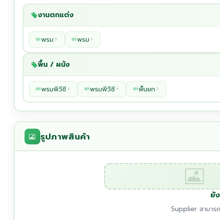
งานตกแต่ง
พรม
พรม
พื้น / ผนัง
พรมพีวีซี
พรมพีวีซี
พื้นยก
รูปภาพสินค้า
ยัง
Supplier สามารถเ