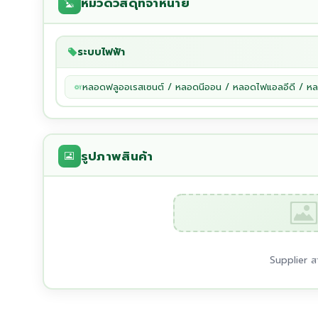
หมวดวัสดุที่จำหน่าย
ระบบไฟฟ้า
หลอดฟลูออเรสเซนต์ / หลอดนีออน / หลอดไฟแอลอีดี / ห
รูปภาพสินค้า
Supplier สา