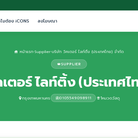
ำไมต้อง iCONS
ลงโฆษณา
หน้าแรก
Supplier
บริษัท วิคเตอร์ ไลท์ติ้ง (ประเทศไทย) จำกัด
›
›
SUPPLIER
ิคเตอร์ ไลท์ติ้ง (ประเทศไ
กรุงเทพมหานคร
·
·
1หมวดวัสดุ
0105549098911