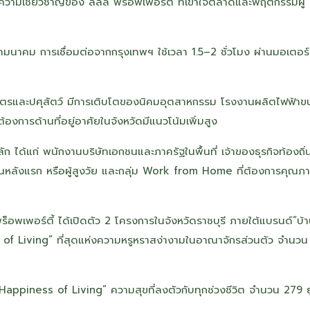
บความเชี่ยวชาญของ ลลิล พร็อพเพอร์ตี้ ที่เข้าใจตลาดและพฤติกรรมผู้
รคมนาคม การเชื่อมต่อจากกรุงเทพฯ ใช้เวลา 1.5–2 ชั่วโมง ผ่านมอเตอร์
กษตรและปศุสัตว์ มีการเติบโตของนิคมอุตสาหกรรม โรงงานผลิตไฟฟ้า
งการด้านที่อยู่อาศัยในจังหวัดมีแนวโน้มเพิ่มสูง
ัก ได้แก่ พนักงานบริษัทเอกชนและภาครัฐในพื้นที่ เจ้าของธุรกิจท้องถิ่
้านหลังแรก หรือผู้สูงวัย และกลุ่ม Work from Home ที่ต้องการคุณภ
พร็อพเพอร์ตี้ ได้เปิดตัว 2 โครงการในจังหวัดราชบุรี ภายใต้แบรนด์“บ้
 of Living” ที่สุดแห่งความหรูหราสง่างามในอาณาจักรส่วนตัว จำนวน
Happiness of Living” ความสุขที่ลงตัวกับทุกช่วงชีวิต จำนวน 279 ย