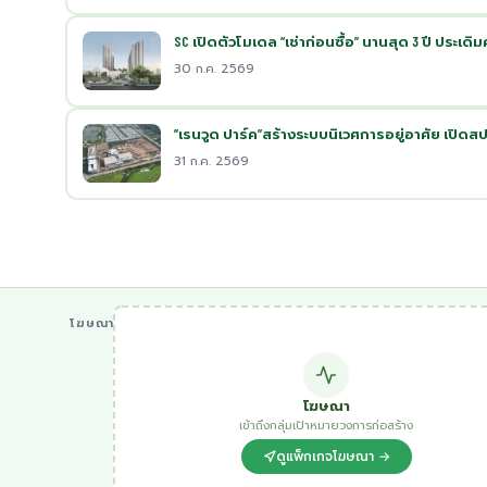
SC เปิดตัวโมเดล “เช่าก่อนซื้อ” นานสุด 3 ปี ประ
30 ก.ค. 2569
”เรนวูด ปาร์ค”สร้างระบบนิเวศการอยู่อาศัย เปิดสป
31 ก.ค. 2569
โฆษณา
โฆษณา
เข้าถึงกลุ่มเป้าหมายวงการก่อสร้าง
ดูแพ็กเกจโฆษณา →