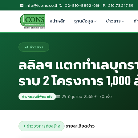
info@icons.co.th
02-810-8892-6
IP: 216.73.217.39
หน้าหลัก
ฐานข้อมูล
ข่าวสาร
ท
ข่าวสาร
ลลิลฯ แตกทำเลบุกราช
ราบ 2 โครงการ 1,000
29 มิถุนายน 2568
70ครั้ง
ข่าวหมวดที่พักอาศัย
ข่าววงการก่อสร้าง
รายละเอียดข่าว
›