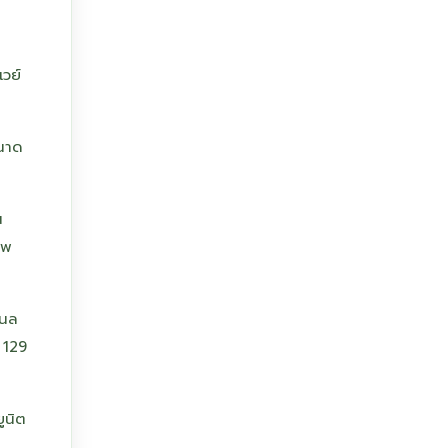
เวย์
ขนาด
น
าพ
านล
 129
ูนิต