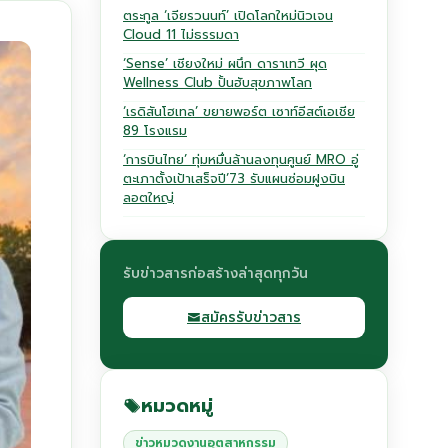
ตระกูล ‘เจียรวนนท์’ เปิดโลกใหม่นิวเจน
Cloud 11 ไม่ธรรมดา
‘Sense’ เชียงใหม่ ผนึก ดาราเทวี ผุด
Wellness Club ปั้นฮับสุขภาพโลก
‘เรดิสันโฮเทล’ ขยายพอร์ต เซาท์อีสต์เอเชีย
89 โรงแรม
‘การบินไทย’ ทุ่มหมื่นล้านลงทุนศูนย์ MRO อู่
ตะเภาตั้งเป้าเสร็จปี’73 รับแผนซ่อมฝูงบิน
ลอตใหญ่
รับข่าวสารก่อสร้างล่าสุดทุกวัน
สมัครรับข่าวสาร
หมวดหมู่
ข่าวหมวดงานอุตสาหกรรม