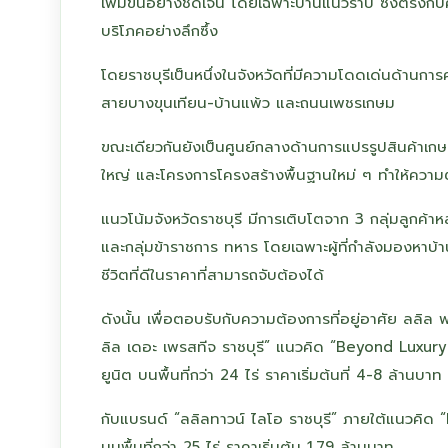
เพิ่มขึ้นอย่างชัดเจน โดยเฉพาะบ้านแนวราบ ซึ่งตรงกั
บริโภคอย่างลึกซึ้ง
โดยราชบุรีเป็นหนึ่งในจังหวัดที่มีความโดดเด่นด้านกา
สายบางขุนเทียน-บ้านแพ้ว และถนนเพชรเกษม
ขณะเดียวกันยังเป็นศูนย์กลางด้านการแปรรูปสินค้าเ
ใหญ่ และโครงการโครงสร้างพื้นฐานใหม่ ๆ ทำให้ความต้อ
แนวโน้มจังหวัดราชบุรี มีการเติบโตจาก 3 กลุ่มลูกค้าหล
และกลุ่มข้าราชการ ทหาร โดยเฉพาะผู้ที่กำลังมองหาบ
ชีวิตที่ดีในราคาที่สามารถจับต้องได้
ดังนั้น เพื่อตอบรับกับความต้องการที่อยู่อาศัย ลลิล 
ลิล เดอะ เพรสทีจ ราชบุรี” แนวคิด “Beyond Luxury
ยูนิต บนพื้นที่กว่า 24 ไร่ ราคาเริ่มต้นที่ 4-8 ล้านบาท
กับแบรนด์ “ลลิลทาวน์ ไลโอ ราชบุรี” ภายใต้แนวคิด “
บนพื้นที่กว่า 25 ไร่ ราคาเริ่มต้น 1.79 ล้านบาท