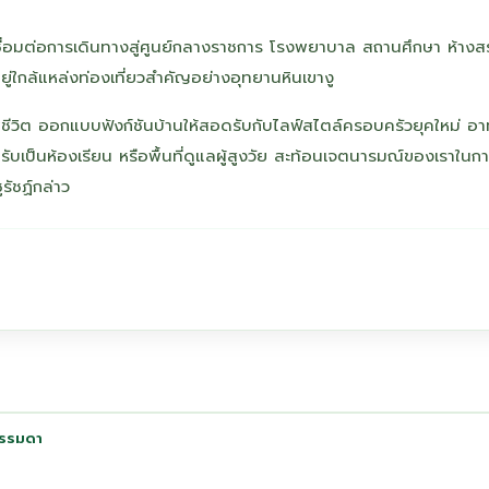
ชื่อมต่อการเดินทางสู่ศูนย์กลางราชการ โรงพยาบาล สถานศึกษา ห้าง
ู่ใกล้แหล่งท่องเที่ยวสำคัญอย่างอุทยานหินเขางู
าพชีวิต ออกแบบฟังก์ชันบ้านให้สอดรับกับไลฟ์สไตล์ครอบครัวยุคใหม่ อา
เป็นห้องเรียน หรือพื้นที่ดูแลผู้สูงวัย สะท้อนเจตนารมณ์ของเราในก
ูรัชฏ์กล่าว
่ธรรมดา