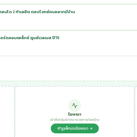
เดิมคอนโด 2 ทำเลฮิต ตอบโจทย์คนอยากมีบ้าน
อร์ตคอมเพล็กซ์ ศูนย์เวลเนส ปี’70
โฆษณา
เข้าถึงกลุ่มเป้าหมายวงการก่อสร้าง
ดูแพ็กเกจโฆษณา →