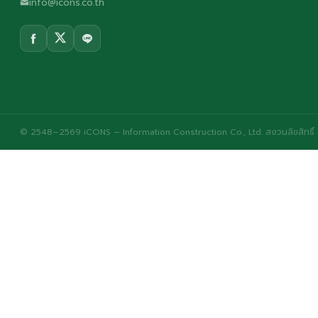
info@icons.co.th
© 2548–2569 iCONS – Information Construction Co., Ltd. สงวนลิขสิทธิ์