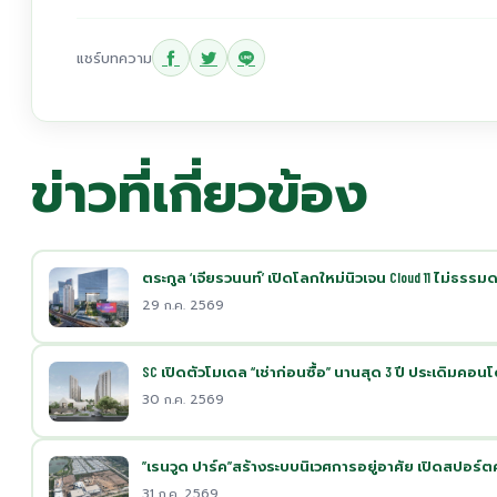
แชร์บทความ
ข่าวที่เกี่ยวข้อง
ตระกูล ‘เจียรวนนท์’ เปิดโลกใหม่นิวเจน Cloud 11 ไม่ธรรม
29 ก.ค. 2569
SC เปิดตัวโมเดล “เช่าก่อนซื้อ” นานสุด 3 ปี ประเดิมค
30 ก.ค. 2569
”เรนวูด ปาร์ค”สร้างระบบนิเวศการอยู่อาศัย เปิดสปอร์ตค
31 ก.ค. 2569