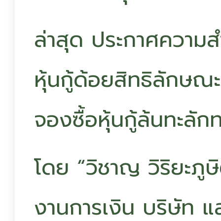
ล่าสุด ประกาศความส
หุ้นกู้ด้อยสิทธิลักษ
จองซื้อหุ้นกู้ล้นทะลัก
โดย “วิชาญ วิริยะภูษ
งานการเงิน บริษัท แ