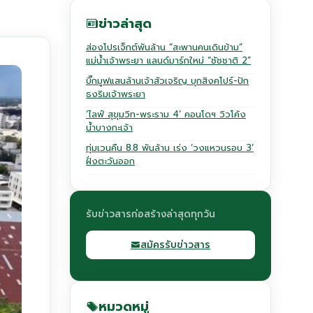
ข่าวล่าสุด
ส่องโปรเจ็กต์พันล้าน “สะพานคนเดินข้าม”
แม่น้ำเจ้าพระยา แลนด์มาร์กใหม่ “ชัชชาติ 2”
บิ๊กมูฟแสนล้านเจ้าสัวเจริญ บุกสิงคโปร์-ปัก
ธงริมเจ้าพระยา
‘ไลฟ์ สุขุมวิท-พระราม 4’ คอนโดฯ วิวโค้ง
น้ำบางกะเจ้า
ทุ่มเวนคืน 8.8 พันล้าน เร่ง ‘วงแหวนรอบ 3’
ฝั่งตะวันออก
รับข่าวสารก่อสร้างล่าสุดทุกวัน
สมัครรับข่าวสาร
หมวดหมู่