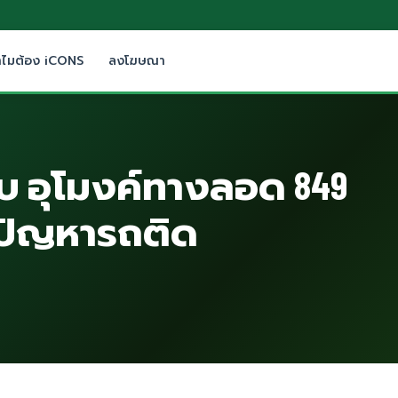
ำไมต้อง iCONS
ลงโฆษณา
แบบ อุโมงค์ทางลอด 849
้ปัญหารถติด