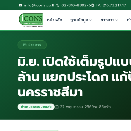
info@icons.co.th
02-810-8892-6
IP: 216.73.217.17
หน้าหลัก
ฐานข้อมูล
ข่าวสาร
ท
ข่าวสาร
มิ.ย. เปิดใช้เต็มรูป
ล้าน แยกประโดก แก
นครราชสีมา
27 พฤษภาคม 2569
85ครั้ง
ข่าวหมวดระบบขนส่ง