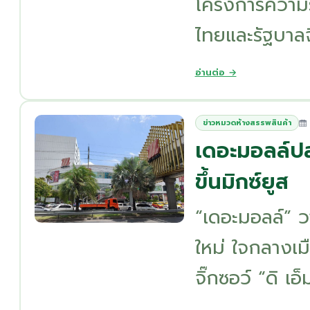
โครงการความร
ไทยและรัฐบาลจีน
อ่านต่อ →
ข่าวหมวดห้างสรรพสินค้า
เดอะมอลล์ปลุ
ขึ้นมิกซ์ยูส
“เดอะมอลล์” ว
ใหม่ ใจกลางเม
จิ๊กซอว์ “ดิ เอ็