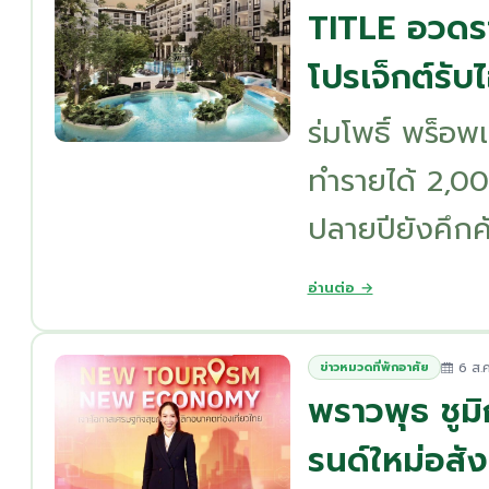
TITLE อวดรา
โปรเจ็กต์รับ
ร่มโพธิ์ พร็อ
ทำรายได้ 2,00
ปลายปียังคึกคั
อ่านต่อ →
6 ส.ค
ข่าวหมวดที่พักอาศัย
พราวพุธ ชูมิ
รนด์ใหม่อสังห