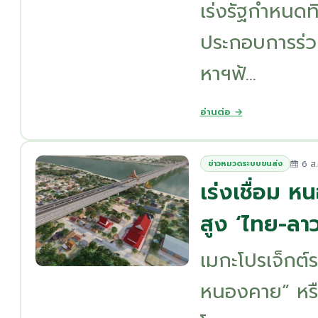
เร่งรัฐกำหนดท
ประกอบการร่ว
หาฯฟ้...
อ่านต่อ →
6 ส.
ข่าวหมวดระบบขนส่ง
เร่งเชื่อม 
สูง ‘ไทย-ลาว
เมกะโปรเจ็กต์
หนองคาย” หรื