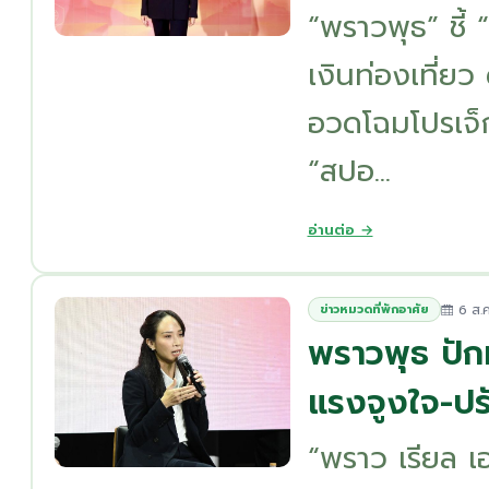
“พราวพุธ” ชี้ 
เงินท่องเที่ยว 
อวดโฉมโปรเจ็ก
“สปอ...
อ่านต่อ →
6 ส.ค
ข่าวหมวดที่พักอาศัย
พราวพุธ ปักห
แรงจูงใจ-ปร
“พราว เรียล เ