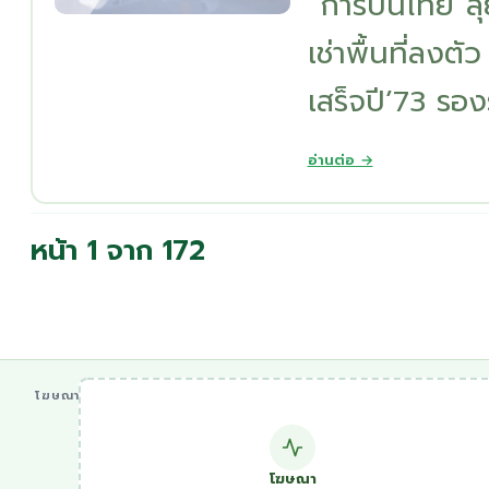
“การบินไทย”ลุย
เช่าพื้นที่ลงตั
เสร็จปี’73 รอง
อ่านต่อ →
หน้า 1 จาก 172
โฆษณา
โฆษณา