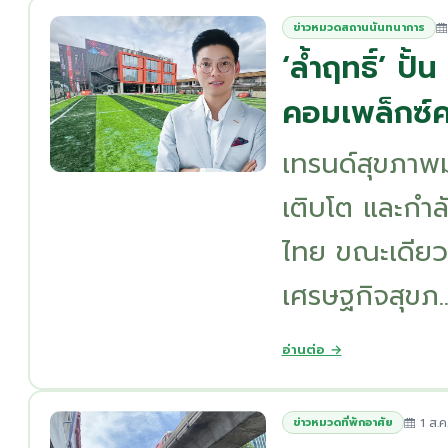
ข่าวหมวดสถานนันทนาการ
‘ล้ำฤทธิ์’ ป
คอมเพล็กซ์
เทรนด์สุขภาพ
เติบโต และกำ
ไทย ขณะเดียว
เศรษฐกิจสุขภ..
อ่านต่อ →
1 ส.ค
ข่าวหมวดที่พักอาศัย