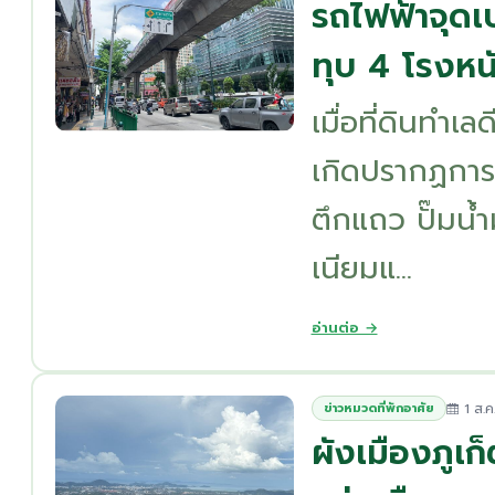
รถไฟฟ้าจุดเ
ทุบ 4 โรงหน
เมื่อที่ดินทำเ
เกิดปรากฏการณ
ตึกแถว ปั๊มนํ
เนียมแ...
อ่านต่อ →
1 ส.ค
ข่าวหมวดที่พักอาศัย
ผังเมืองภูเก