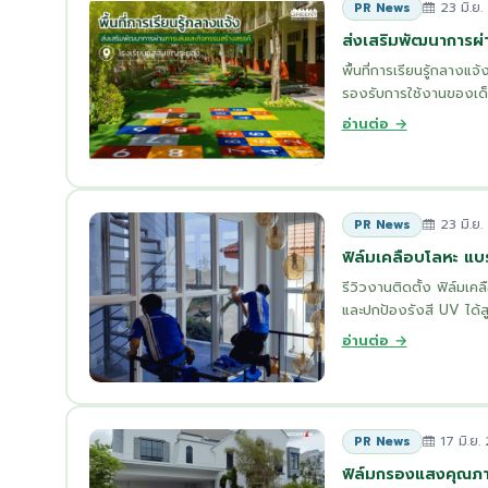
23 มิ.ย.
PR News
ส่งเสริมพัฒนาการผ่
พื้นที่การเรียนรู้กลาง
รองรับการใช้งานของเด็กน
อ่านต่อ →
23 มิ.ย.
PR News
ฟิล์มเคลือบโลหะ แ
รีวิวงานติดตั้ง ฟิล์มเ
และปกป้องรังสี UV ได้ส
อ่านต่อ →
17 มิ.ย.
PR News
ฟิล์มกรองแสงคุณภ