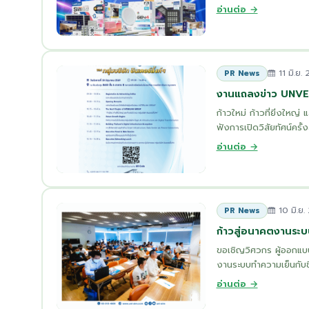
อ่านต่อ →
11 มิ.ย.
PR News
งานแถลงข่าว UNV
ก้าวใหม่ ก้าวที่ยิ่งใหญ่
ฟังการเปิดวิสัยทัศน์ครั
อ่านต่อ →
10 มิ.ย.
PR News
ก้าวสู่อนาคตงานระบ
ขอเชิญวิศวกร ผู้ออกแบบ
งานระบบทำความเย็นกับชิ
อ่านต่อ →