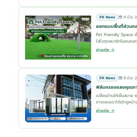
9 มิ.ย. 
PR News
ออกแบบพื้นที่ส่วนกล
Pet Friendly Space พื้น
ใส่ใจทุกสมาชิกในครอบครั
อ่านต่อ →
8 มิ.ย. 
PR News
ฟิล์มกรองแสงคุณภ
เปลี่ยนบ้านให้เย็นสบา
ช่างของเราได้เข้าดูหน้า
อ่านต่อ →