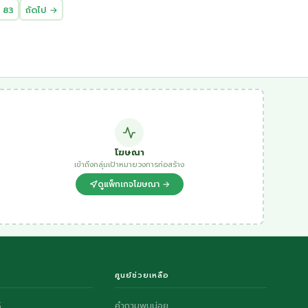
83
ถัดไป →
โฆษณา
เข้าถึงกลุ่มเป้าหมายวงการก่อสร้าง
ดูแพ็กเกจโฆษณา →
ศูนย์ช่วยเหลือ
S
คำถามพบบ่อย