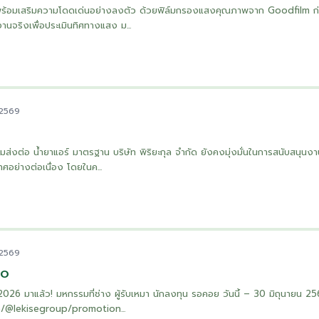
ย พร้อมเสริมความโดดเด่นอย่างลงตัว ด้วยฟิล์มกรองแสงคุณภาพจาก Goodfilm ก่อ
งานจริงเพื่อประเมินทิศทางแสง ม...
 2569
อมส่งต่อ น้ำยาแอร์ มาตรฐาน บริษัท พิริยะกุล จำกัด ยังคงมุ่งมั่นในการสนับสนุนงา
ศอย่างต่อเนื่อง โดยในค...
 2569
PO
มาแล้ว! มหกรรมที่ช่าง ผู้รับเหมา นักลงทุน รอคอย วันนี้ – 30 มิถุนายน 2569 
me/@lekisegroup/promotion...