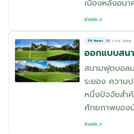
เบื้องหลังอนา
อ่านต่อ →
7 ก.ค. 2569
PR News
ออกแบบสนาม
สนามฟุตบอลมา
ระยอง ความป
หนึ่งปัจจัยสำค
ศักยภาพของนัก
อ่านต่อ →