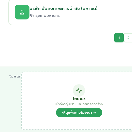
บริษัท มั่นคงเคหะการ จำกัด (มหาชน)
กรุงเทพมหานคร
1
2
โฆษณา
โฆษณา
เข้าถึงกลุ่มเป้าหมายวงการก่อสร้าง
ดูแพ็กเกจโฆษณา →